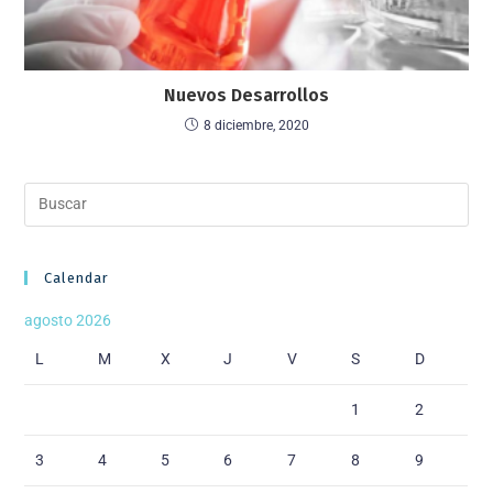
Nuevos Desarrollos
8 diciembre, 2020
Calendar
agosto 2026
L
M
X
J
V
S
D
1
2
3
4
5
6
7
8
9